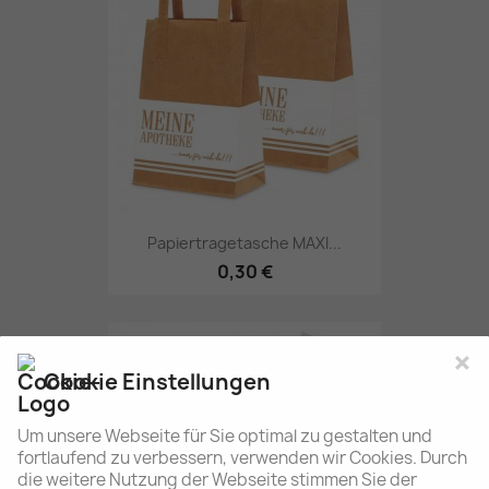
Papiertragetasche MAXI...
0,30 €
×
Cookie Einstellungen
Um unsere Webseite für Sie optimal zu gestalten und
fortlaufend zu verbessern, verwenden wir Cookies. Durch
die weitere Nutzung der Webseite stimmen Sie der