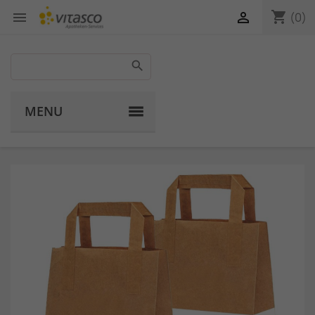
shopping_cart


(0)
MENU