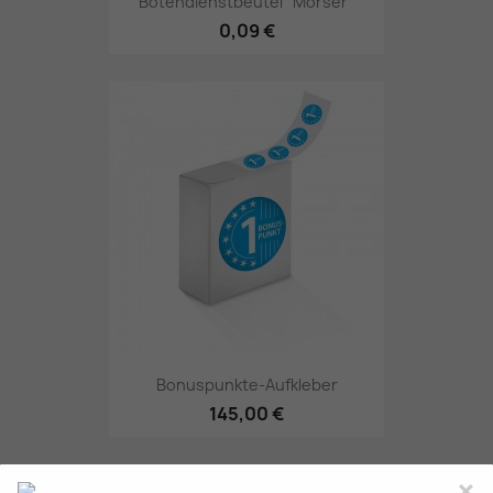
Botendienstbeutel "Mörser"
0,09 €
Bonuspunkte-Aufkleber
145,00 €
×