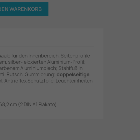
 DEN WARENKORB
ule für den Innenbereich. Seitenprofile
m, silber- eloxierten Aluminium-Profil;
farbenem Aluminiumblech; Stahlfuß in
 Anti-Rutsch-Gummierung;
doppelseitige
kl. Antrieflex Schutzfolie, Leuchteinheiten
168,2 cm (2 DIN A1 Plakate)