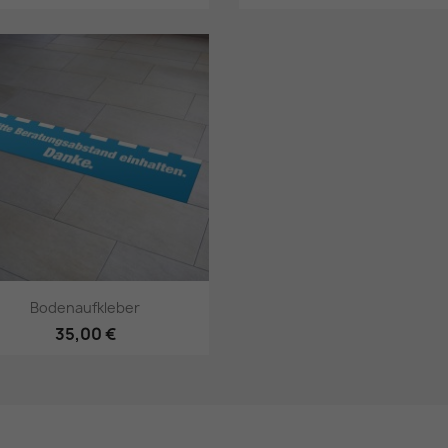
Vorschau

Bodenaufkleber
35,00 €