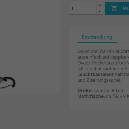

IN
Beschreibung
Gewölbte Stand-Leuchtsä
aus einfach aufklappbare
Ovaler Deckel aus silber
silber mit umlaufender
Leuchtkasteneinheit
in
und Zuleitungskabel.
Größe:
ca. 67 x 180 cm
Motivfläche:
ca. 59,4 x 