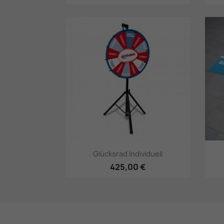
Vorschau

Glücksrad Individuell
425,00 €