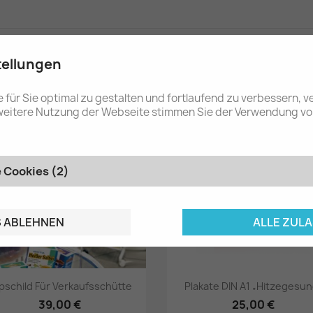
tellungen
n Kategorie:
für Sie optimal zu gestalten und fortlaufend zu verbessern, 
NEU
 weitere Nutzung der Webseite stimmen Sie der Verwendung vo
 Cookies (2)
S ABLEHNEN
ALLE ZUL
Vorschau
Vorschau


pschild Für Verkaufsschütte
Plakate DIN A1 „Hitzegesun
39,00 €
25,00 €