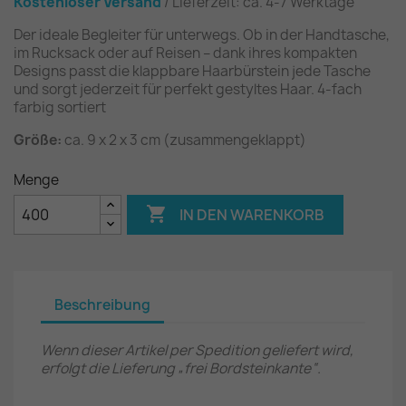
Kostenloser Versand
/ Lieferzeit: ca. 4-7 Werktage
Der ideale Begleiter für unterwegs. Ob in der Handtasche,
im Rucksack oder auf Reisen – dank ihres kompakten
Designs passt die klappbare Haarbürstein jede Tasche
und sorgt jederzeit für perfekt gestyltes Haar. 4-fach
farbig sortiert
Größe:
ca. 9 x 2 x 3 cm (zusammengeklappt)
Menge

IN DEN WARENKORB
Beschreibung
Wenn dieser Artikel per Spedition geliefert wird,
erfolgt die Lieferung „frei Bordsteinkante“.