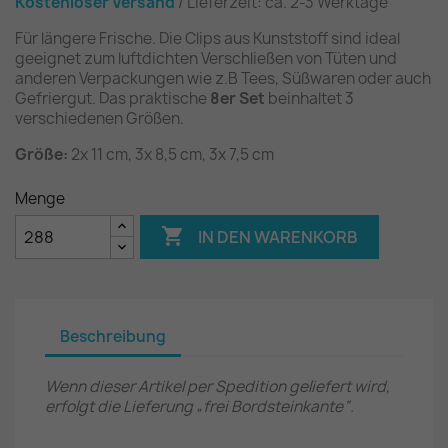
Kostenloser Versand
/ Lieferzeit: ca. 2-3 Werktage
Für längere Frische. Die Clips aus Kunststoff sind ideal
geeignet zum luftdichten Verschließen von Tüten und
anderen Verpackungen wie z.B Tees, Süßwaren oder auch
Gefriergut. Das praktische
8er Set
beinhaltet 3
verschiedenen Größen.
Größe:
2x 11 cm, 3x 8,5 cm, 3x 7,5 cm
Menge

IN DEN WARENKORB
Beschreibung
Wenn dieser Artikel per Spedition geliefert wird,
erfolgt die Lieferung „frei Bordsteinkante“.