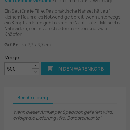
Kostenloser Versand
/ Lieferzeit: ca. 5-7 Werktage
Ein Set für alle Fälle. Das praktische Nähset hält auf
kleinem Raum alles Notwendige bereit, wenn unterwegs
ein Knopf verloren geht oder eine Naht platzt. Mit sechs
Nähnadeln, sechs verschiedenen Fäden und zwei
Knöpfen.
Größe:
ca. 7,7 x 3,7 cm
Menge

IN DEN WARENKORB
Beschreibung
Wenn dieser Artikel per Spedition geliefert wird,
erfolgt die Lieferung „frei Bordsteinkante“.