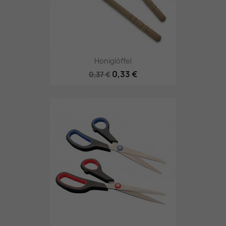
Honiglöffel
0,33 €
0,37 €